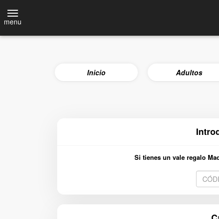
menu
Inicio
Adultos
Intro
Si tienes un vale regalo Ma
Código
de
cupón
de
regalo
C