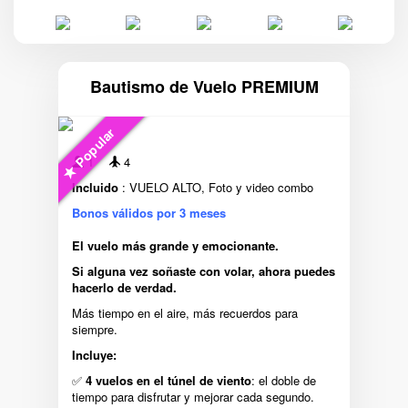
Bautismo de Vuelo PREMIUM
Popular
1
4
Incluido
: VUELO ALTO, Foto y video combo
Bonos válidos por 3 meses
El vuelo más grande y emocionante.
Si alguna vez soñaste con volar, ahora puedes
hacerlo de verdad.
Más tiempo en el aire, más recuerdos para
siempre.
Incluye:
✅
4 vuelos en el túnel de viento
: el doble de
tiempo para disfrutar y mejorar cada segundo.